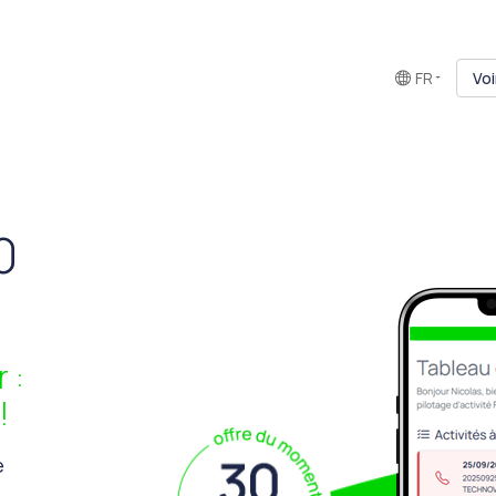
FR
Voi
0
 :
!
e