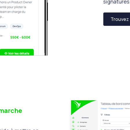
signatures
Trouvez 
émarche