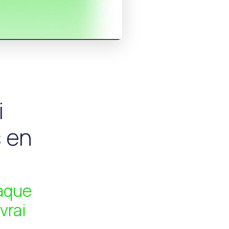
i
s en
haque
vrai