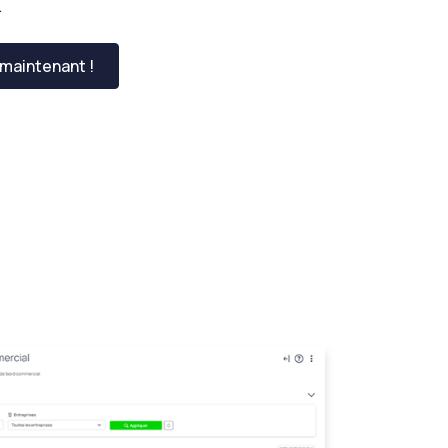
.
maintenant !